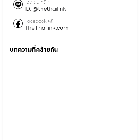
แอดไลน์ คลิก
ID: @thethailink
Facebook คลิก
TheThailink.com
บทความที่คล้ายกัน