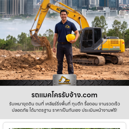
รถแมคโครรับจ้าง.com
รับเหมาขุดดิน ถมที่ เคลียร์ริ่งพื้นที่ ทุบตึก รื้อถอน งานรวดเร็ว
ปลอดภัย ได้มาตรฐาน ราคาเป็นกันเอง ประเมินหน้างานฟรี!