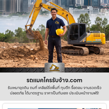
รถแมคโครรับจ้าง.com
รับเหมาขุดดิน ถมที่ เคลียร์ริ่งพื้นที่ ทุบตึก รื้อถอน งานรวดเร็ว
ปลอดภัย ได้มาตรฐาน ราคาเป็นกันเอง ประเมินหน้างานฟรี!