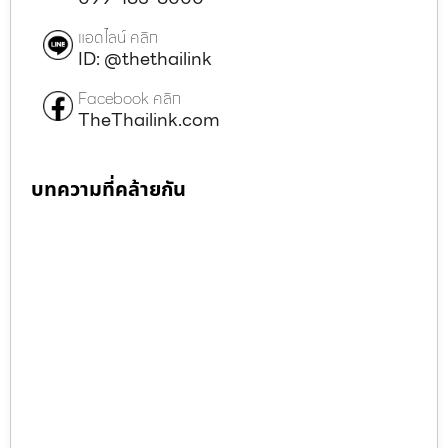
แอดไลน์ คลิก
ID: @thethailink
Facebook คลิก
TheThailink.com
บทความที่คล้ายกัน