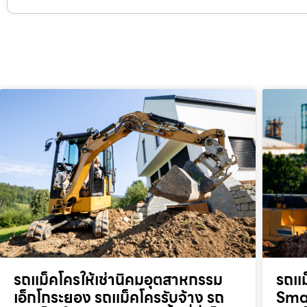
รถแม็คโครให้เช่านิคมอุตสาหกรรม
รถแม
เอ็กโกระยอง รถแม็คโครรับจ้าง รถ
Smar