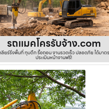
รถแมคโครรับจ้าง.com
เคลียร์ริ่งพื้นที่ ทุบตึก รื้อถอน งานรวดเร็ว ปลอดภัย ได้ม
ประเมินหน้างานฟรี!