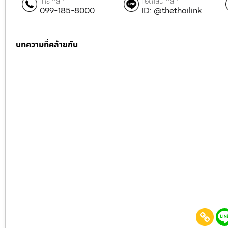
โทร คลิก
แอดไลน์ คลิก
099-185-8000
ID: @thethailink
บทความที่คล้ายกัน