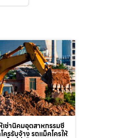
้เช่านิคมอุตสาหกรรมซี
็คโครรับจ้าง รถแม็คโครให้