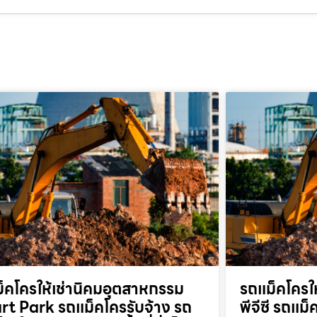
็คโครให้เช่านิคมอุตสาหกรรม
รถแม็คโครให
t Park รถแม็คโครรับจ้าง รถ
พีจีซี รถแม