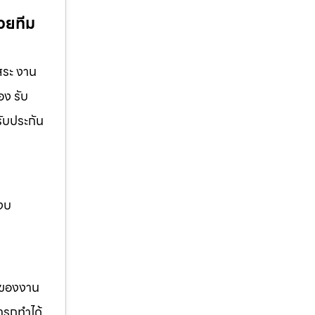
้วยทีม
สระ งาน
อง รับ
รับประกัน
 งบ
รของงาน
ารถทำได้