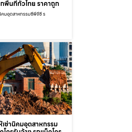
ุกพื้นที่ทั่วไทย ราคาถูก
นิคมอุตสาหกรรมซีพีจีซี ร
ห้เช่านิคมอุตสาหกรรม
็คโครรับจ้าง รถแม็คโคร