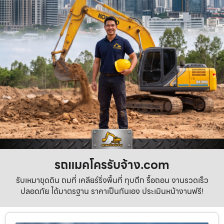
รถแมคโครรับจ้าง.com
รับเหมาขุดดิน ถมที่ เคลียร์ริ่งพื้นที่ ทุบตึก รื้อถอน งานรวดเร็ว
ปลอดภัย ได้มาตรฐาน ราคาเป็นกันเอง ประเมินหน้างานฟรี!