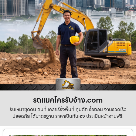
รถแมคโครรับจ้าง.com
รับเหมาขุดดิน ถมที่ เคลียร์ริ่งพื้นที่ ทุบตึก รื้อถอน งานรวดเร็ว
ปลอดภัย ได้มาตรฐาน ราคาเป็นกันเอง ประเมินหน้างานฟรี!