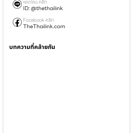
แอดไลน์ คลิก
ID: @thethailink
Facebook คลิก
TheThailink.com
บทความที่คล้ายกัน