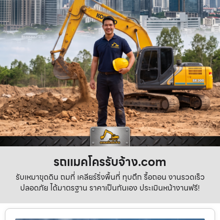
รถแมคโครรับจ้าง.com
รับเหมาขุดดิน ถมที่ เคลียร์ริ่งพื้นที่ ทุบตึก รื้อถอน งานรวดเร็ว
ปลอดภัย ได้มาตรฐาน ราคาเป็นกันเอง ประเมินหน้างานฟรี!