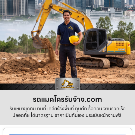
รถแมคโครรับจ้าง.com
รับเหมาขุดดิน ถมที่ เคลียร์ริ่งพื้นที่ ทุบตึก รื้อถอน งานรวดเร็ว
ปลอดภัย ได้มาตรฐาน ราคาเป็นกันเอง ประเมินหน้างานฟรี!