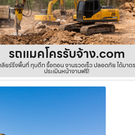
รถแมคโครรับจ้าง.com
เคลียร์ริ่งพื้นที่ ทุบตึก รื้อถอน งานรวดเร็ว ปลอดภัย ได้ม
ประเมินหน้างานฟรี!