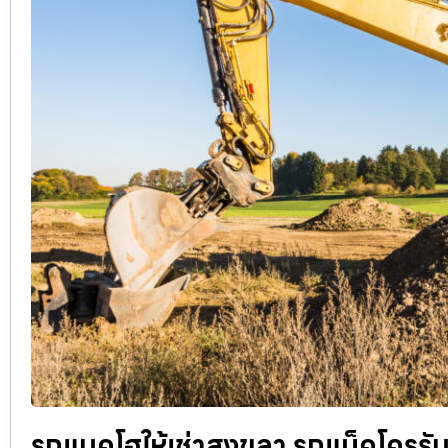
รถแบคโฮให้เช่าสงขลา รถแม็คโครรับจ้า