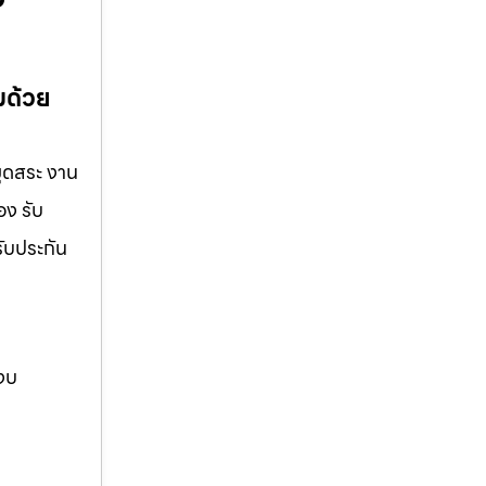
มด้วย
ขุดสระ งาน
อง รับ
รับประกัน
 งบ