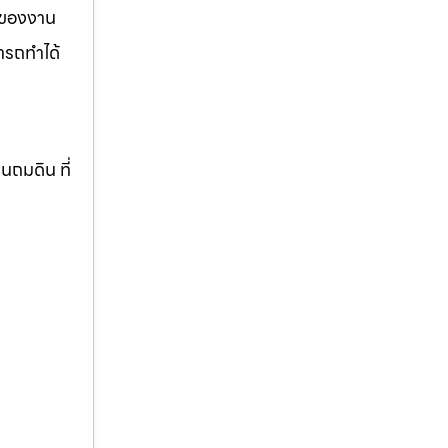
รของงาน
ารถทำได้
านถมดิน ที่