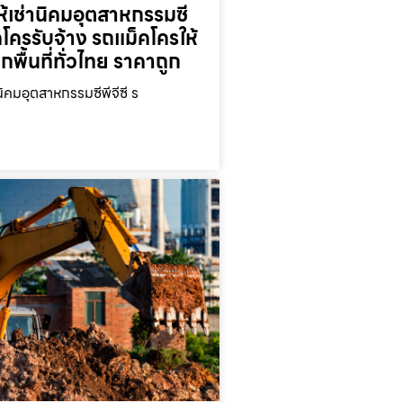
้เช่านิคมอุตสาหกรรมซี
็คโครรับจ้าง รถแม็คโครให้
ุกพื้นที่ทั่วไทย ราคาถูก
นิคมอุตสาหกรรมซีพีจีซี ร