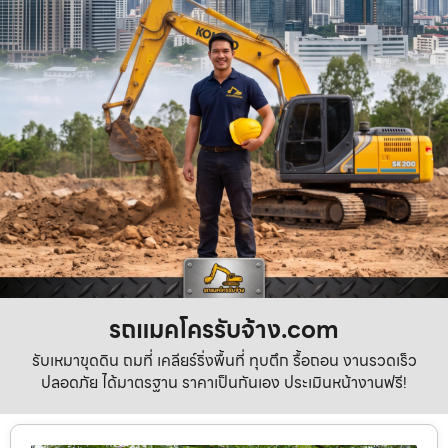
รถแมคโครรับจ้าง.com
รับเหมาขุดดิน ถมที่ เคลียร์ริ่งพื้นที่ ทุบตึก รื้อถอน งานรวดเร็ว
ปลอดภัย ได้มาตรฐาน ราคาเป็นกันเอง ประเมินหน้างานฟรี!