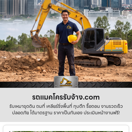
รถแมคโครรับจ้าง.com
รับเหมาขุดดิน ถมที่ เคลียร์ริ่งพื้นที่ ทุบตึก รื้อถอน งานรวดเร็ว
ปลอดภัย ได้มาตรฐาน ราคาเป็นกันเอง ประเมินหน้างานฟรี!