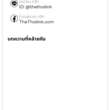
แอดไลน์ คลิก
ID: @thethailink
Facebook คลิก
TheThailink.com
บทความที่คล้ายกัน