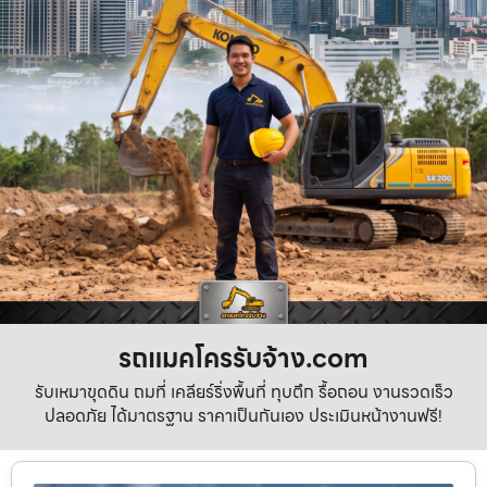
รถแมคโครรับจ้าง.com
รับเหมาขุดดิน ถมที่ เคลียร์ริ่งพื้นที่ ทุบตึก รื้อถอน งานรวดเร็ว
ปลอดภัย ได้มาตรฐาน ราคาเป็นกันเอง ประเมินหน้างานฟรี!