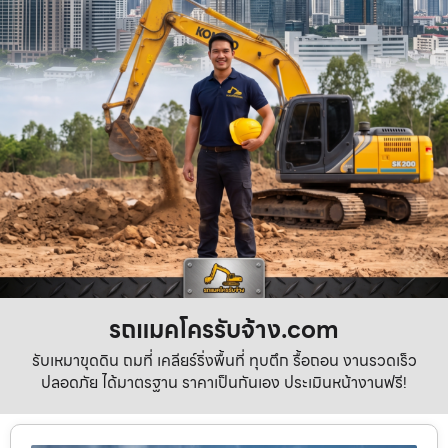
รถแมคโครรับจ้าง.com
รับเหมาขุดดิน ถมที่ เคลียร์ริ่งพื้นที่ ทุบตึก รื้อถอน งานรวดเร็ว
ปลอดภัย ได้มาตรฐาน ราคาเป็นกันเอง ประเมินหน้างานฟรี!