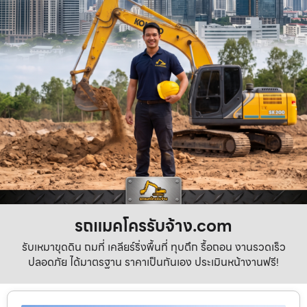
รถแมคโครรับจ้าง.com
รับเหมาขุดดิน ถมที่ เคลียร์ริ่งพื้นที่ ทุบตึก รื้อถอน งานรวดเร็ว
ปลอดภัย ได้มาตรฐาน ราคาเป็นกันเอง ประเมินหน้างานฟรี!