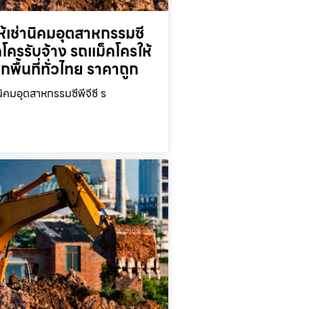
้เช่านิคมอุตสาหกรรมซี
็คโครรับจ้าง รถแม็คโครให้
ุกพื้นที่ทั่วไทย ราคาถูก
นิคมอุตสาหกรรมซีพีจีซี ร