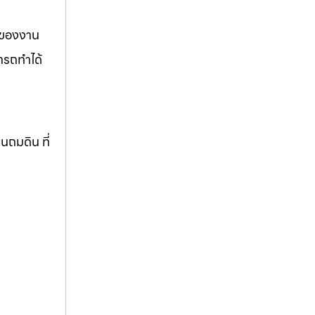
รของงาน
ารถทำได้
านถมดิน ที่