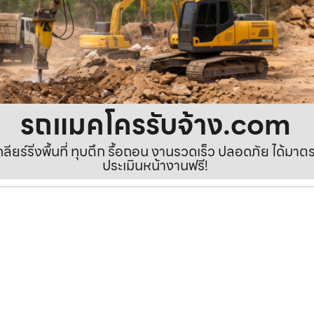
รถแมคโครรับจ้าง.com
เคลียร์ริ่งพื้นที่ ทุบตึก รื้อถอน งานรวดเร็ว ปลอดภัย ได้ม
ประเมินหน้างานฟรี!