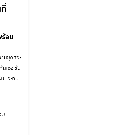
ี่
พร้อม
 งานขุดสระ
กันเอง รับ
รับประกัน
 งบ