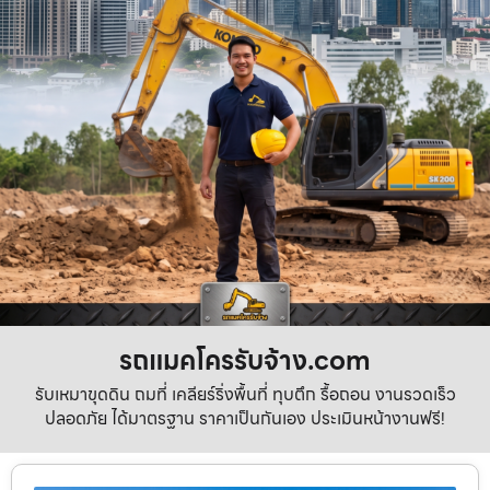
รถแมคโครรับจ้าง.com
รับเหมาขุดดิน ถมที่ เคลียร์ริ่งพื้นที่ ทุบตึก รื้อถอน งานรวดเร็ว
ปลอดภัย ได้มาตรฐาน ราคาเป็นกันเอง ประเมินหน้างานฟรี!