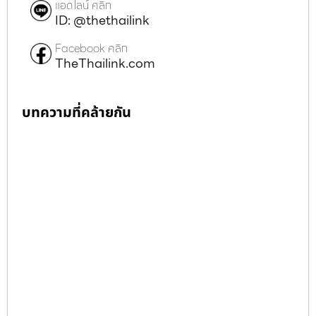
แอดไลน์ คลิก
ID: @thethailink
Facebook คลิก
TheThailink.com
บทความที่คล้ายกัน