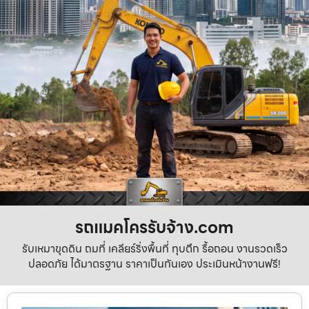
รถแมคโครรับจ้าง.com
รับเหมาขุดดิน ถมที่ เคลียร์ริ่งพื้นที่ ทุบตึก รื้อถอน งานรวดเร็ว
ปลอดภัย ได้มาตรฐาน ราคาเป็นกันเอง ประเมินหน้างานฟรี!