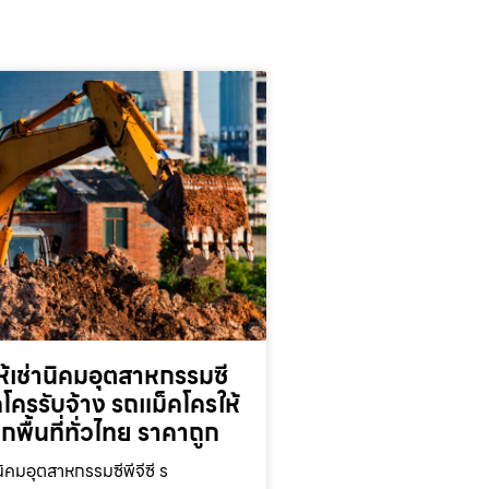
้เช่านิคมอุตสาหกรรมซี
็คโครรับจ้าง รถแม็คโครให้
ุกพื้นที่ทั่วไทย ราคาถูก
นิคมอุตสาหกรรมซีพีจีซี ร