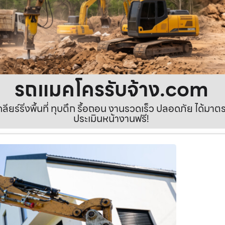
รถแมคโครรับจ้าง.com
เคลียร์ริ่งพื้นที่ ทุบตึก รื้อถอน งานรวดเร็ว ปลอดภัย ได้ม
ประเมินหน้างานฟรี!