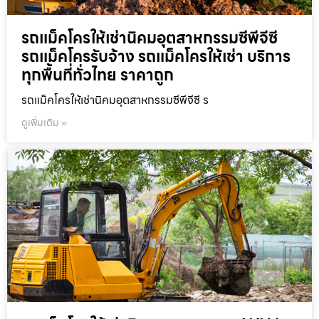
รถแม็คโครให้เช่านิคมอุตสาหกรรมซีพีจีซี
รถแม็คโครรับจ้าง รถแม็คโครให้เช่า บริการ
ทุกพื้นที่ทั่วไทย ราคาถูก
รถแม็คโครให้เช่านิคมอุตสาหกรรมซีพีจีซี ร
ดูเพิ่มเติม »