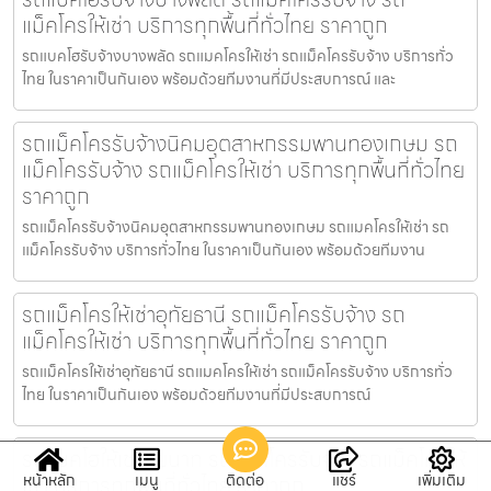
แม็คโครให้เช่า บริการทุกพื้นที่ทั่วไทย ราคาถูก
รถแบคโฮรับจ้างบางพลัด รถแมคโครให้เช่า รถแม็คโครรับจ้าง บริการทั่ว
ไทย ในราคาเป็นกันเอง พร้อมด้วยทีมงานที่มีประสบการณ์ และ
รถแม็คโครรับจ้างนิคมอุตสาหกรรมพานทองเกษม รถ
แม็คโครรับจ้าง รถแม็คโครให้เช่า บริการทุกพื้นที่ทั่วไทย
ราคาถูก
รถแม็คโครรับจ้างนิคมอุตสาหกรรมพานทองเกษม รถแมคโครให้เช่า รถ
แม็คโครรับจ้าง บริการทั่วไทย ในราคาเป็นกันเอง พร้อมด้วยทีมงาน
รถแม็คโครให้เช่าอุทัยธานี รถแม็คโครรับจ้าง รถ
แม็คโครให้เช่า บริการทุกพื้นที่ทั่วไทย ราคาถูก
รถแม็คโครให้เช่าอุทัยธานี รถแมคโครให้เช่า รถแม็คโครรับจ้าง บริการทั่ว
ไทย ในราคาเป็นกันเอง พร้อมด้วยทีมงานที่มีประสบการณ์
รถแบคโฮให้เช่าชัยนาท รถแม็คโครรับจ้าง รถแม็คโครให้
เช่า บริการทุกพื้นที่ทั่วไทย ราคาถูก
หน้าหลัก
เมนู
ติดต่อ
แชร์
เพิ่มเติม