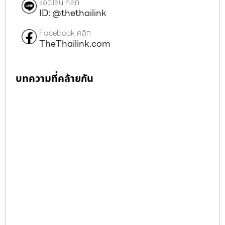
แอดไลน์ คลิก
ID: @thethailink
Facebook คลิก
TheThailink.com
บทความที่คล้ายกัน