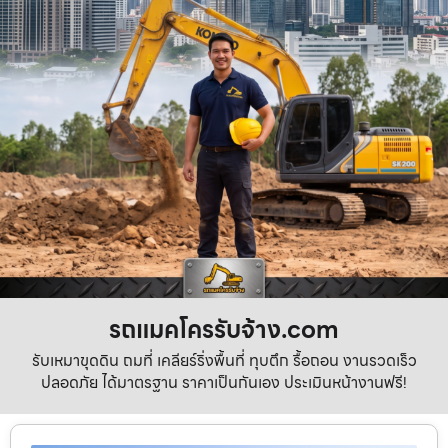
รถแมคโครรับจ้าง.com
รับเหมาขุดดิน ถมที่ เคลียร์ริ่งพื้นที่ ทุบตึก รื้อถอน งานรวดเร็ว
ปลอดภัย ได้มาตรฐาน ราคาเป็นกันเอง ประเมินหน้างานฟรี!