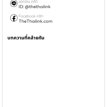
แอดไลน์ คลิก
ID: @thethailink
Facebook คลิก
TheThailink.com
บทความที่คล้ายกัน