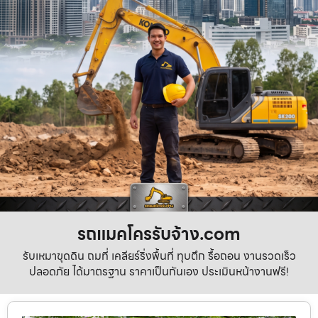
รถแมคโครรับจ้าง.com
รับเหมาขุดดิน ถมที่ เคลียร์ริ่งพื้นที่ ทุบตึก รื้อถอน งานรวดเร็ว
ปลอดภัย ได้มาตรฐาน ราคาเป็นกันเอง ประเมินหน้างานฟรี!