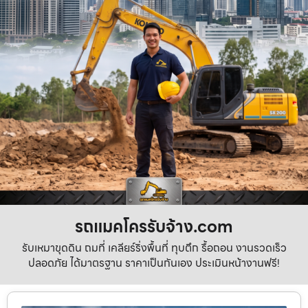
รถแมคโครรับจ้าง.com
รับเหมาขุดดิน ถมที่ เคลียร์ริ่งพื้นที่ ทุบตึก รื้อถอน งานรวดเร็ว
ปลอดภัย ได้มาตรฐาน ราคาเป็นกันเอง ประเมินหน้างานฟรี!