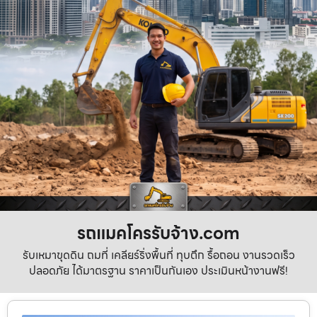
รถแมคโครรับจ้าง.com
รับเหมาขุดดิน ถมที่ เคลียร์ริ่งพื้นที่ ทุบตึก รื้อถอน งานรวดเร็ว
ปลอดภัย ได้มาตรฐาน ราคาเป็นกันเอง ประเมินหน้างานฟรี!