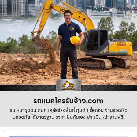
รถแมคโครรับจ้าง.com
รับเหมาขุดดิน ถมที่ เคลียร์ริ่งพื้นที่ ทุบตึก รื้อถอน งานรวดเร็ว
ปลอดภัย ได้มาตรฐาน ราคาเป็นกันเอง ประเมินหน้างานฟรี!