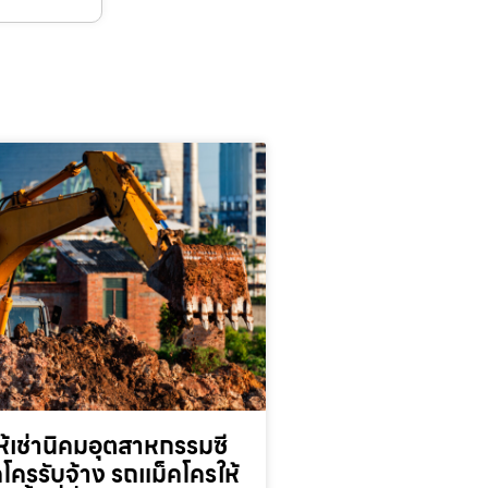
้เช่านิคมอุตสาหกรรมซี
็คโครรับจ้าง รถแม็คโครให้