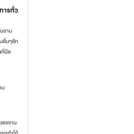
การทั่ว
้ในงาน
นอื่นๆอีก
ี่มือ
 งบ
รของงาน
ารถทำได้