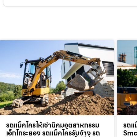
รถแม็คโครให้เช่านิคมอุตสาหกรรม
รถแม
เอ็กโกระยอง รถแม็คโครรับจ้าง รถ
Smar