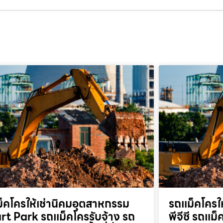
็คโครให้เช่านิคมอุตสาหกรรม
รถแม็คโครให
t Park รถแม็คโครรับจ้าง รถ
พีจีซี รถแม