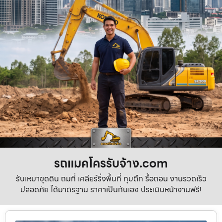
รถแมคโครรับจ้าง.com
รับเหมาขุดดิน ถมที่ เคลียร์ริ่งพื้นที่ ทุบตึก รื้อถอน งานรวดเร็ว
ปลอดภัย ได้มาตรฐาน ราคาเป็นกันเอง ประเมินหน้างานฟรี!