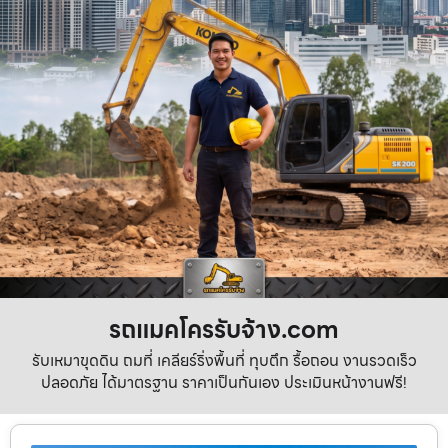
รถแมคโครรับจ้าง.com
รับเหมาขุดดิน ถมที่ เคลียร์ริ่งพื้นที่ ทุบตึก รื้อถอน งานรวดเร็ว
ปลอดภัย ได้มาตรฐาน ราคาเป็นกันเอง ประเมินหน้างานฟรี!