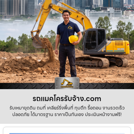
รถแมคโครรับจ้าง.com
รับเหมาขุดดิน ถมที่ เคลียร์ริ่งพื้นที่ ทุบตึก รื้อถอน งานรวดเร็ว
ปลอดภัย ได้มาตรฐาน ราคาเป็นกันเอง ประเมินหน้างานฟรี!