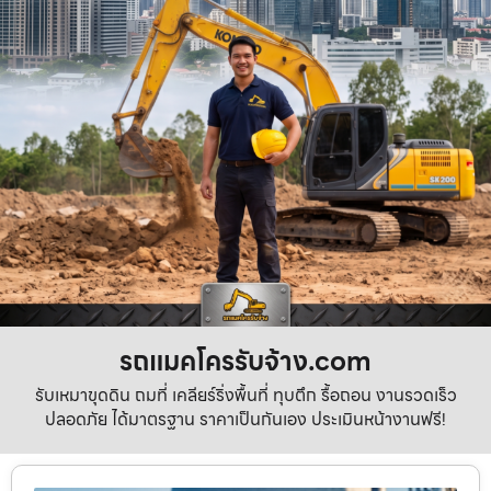
รถแมคโครรับจ้าง.com
รับเหมาขุดดิน ถมที่ เคลียร์ริ่งพื้นที่ ทุบตึก รื้อถอน งานรวดเร็ว
ปลอดภัย ได้มาตรฐาน ราคาเป็นกันเอง ประเมินหน้างานฟรี!