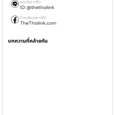
แอดไลน์ คลิก
ID: @thethailink
Facebook คลิก
TheThailink.com
บทความที่คล้ายกัน