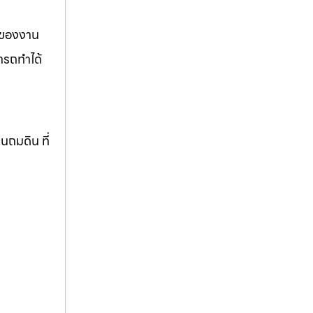
รของงาน
ารถทำได้
านถมดิน ที่