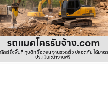
รถแมคโครรับจ้าง.com
เคลียร์ริ่งพื้นที่ ทุบตึก รื้อถอน งานรวดเร็ว ปลอดภัย ได้ม
ประเมินหน้างานฟรี!