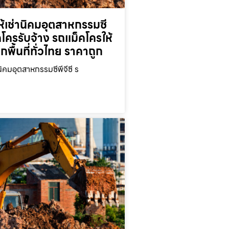
้เช่านิคมอุตสาหกรรมซี
็คโครรับจ้าง รถแม็คโครให้
ุกพื้นที่ทั่วไทย ราคาถูก
นิคมอุตสาหกรรมซีพีจีซี ร