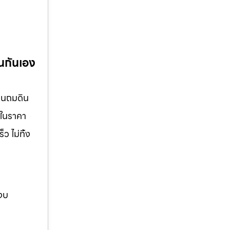
นกันเอง
งานถมดิน
รในราคา
ว ไม่ทิ้ง
 งบ