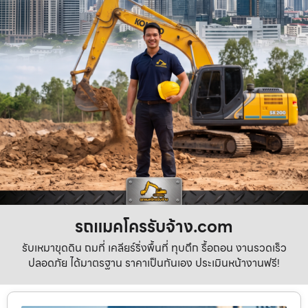
รถแมคโครรับจ้าง.com
รับเหมาขุดดิน ถมที่ เคลียร์ริ่งพื้นที่ ทุบตึก รื้อถอน งานรวดเร็ว
ปลอดภัย ได้มาตรฐาน ราคาเป็นกันเอง ประเมินหน้างานฟรี!