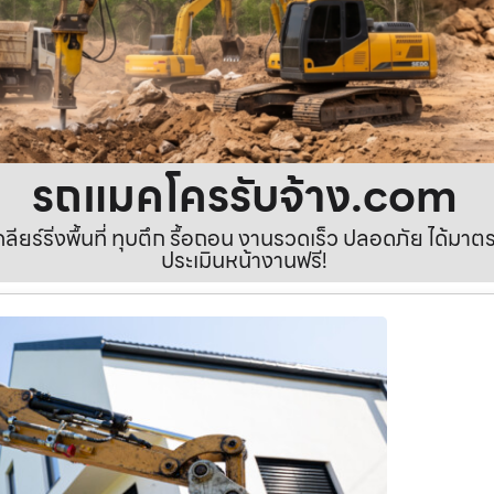
รถแมคโครรับจ้าง.com
เคลียร์ริ่งพื้นที่ ทุบตึก รื้อถอน งานรวดเร็ว ปลอดภัย ได้ม
ประเมินหน้างานฟรี!