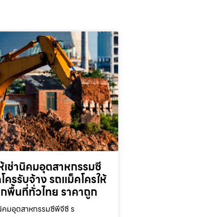
้เช่านิคมอุตสาหกรรมซี
็คโครรับจ้าง รถแม็คโครให้
ุกพื้นที่ทั่วไทย ราคาถูก
นิคมอุตสาหกรรมซีพีจีซี ร