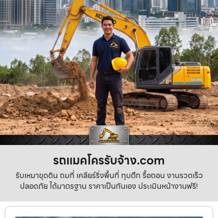
รถแมคโครรับจ้าง.com
รับเหมาขุดดิน ถมที่ เคลียร์ริ่งพื้นที่ ทุบตึก รื้อถอน งานรวดเร็ว
ปลอดภัย ได้มาตรฐาน ราคาเป็นกันเอง ประเมินหน้างานฟรี!