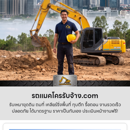
รถแมคโครรับจ้าง.com
รับเหมาขุดดิน ถมที่ เคลียร์ริ่งพื้นที่ ทุบตึก รื้อถอน งานรวดเร็ว
ปลอดภัย ได้มาตรฐาน ราคาเป็นกันเอง ประเมินหน้างานฟรี!