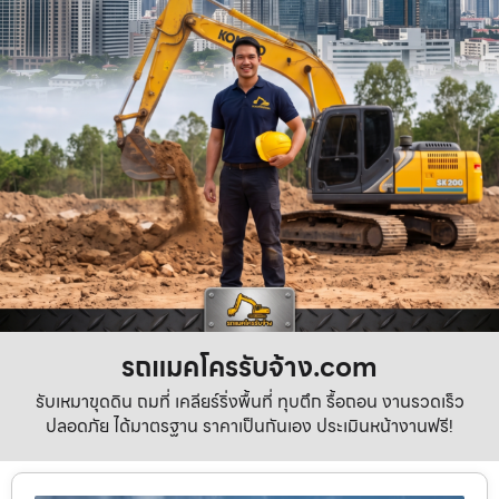
รถแมคโครรับจ้าง.com
รับเหมาขุดดิน ถมที่ เคลียร์ริ่งพื้นที่ ทุบตึก รื้อถอน งานรวดเร็ว
ปลอดภัย ได้มาตรฐาน ราคาเป็นกันเอง ประเมินหน้างานฟรี!