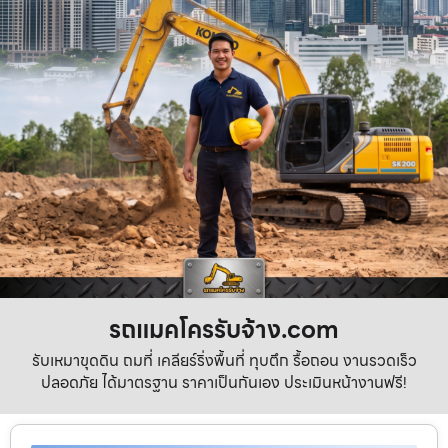
รถแมคโครรับจ้าง.com
รับเหมาขุดดิน ถมที่ เคลียร์ริ่งพื้นที่ ทุบตึก รื้อถอน งานรวดเร็ว
ปลอดภัย ได้มาตรฐาน ราคาเป็นกันเอง ประเมินหน้างานฟรี!