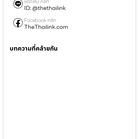
แอดไลน์ คลิก
ID: @thethailink
Facebook คลิก
TheThailink.com
บทความที่คล้ายกัน