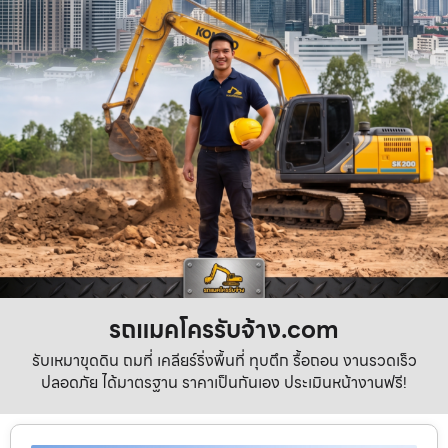
รถแมคโครรับจ้าง.com
รับเหมาขุดดิน ถมที่ เคลียร์ริ่งพื้นที่ ทุบตึก รื้อถอน งานรวดเร็ว
ปลอดภัย ได้มาตรฐาน ราคาเป็นกันเอง ประเมินหน้างานฟรี!