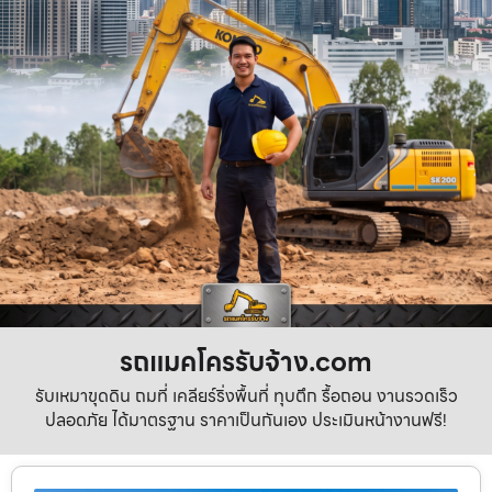
รถแมคโครรับจ้าง.com
รับเหมาขุดดิน ถมที่ เคลียร์ริ่งพื้นที่ ทุบตึก รื้อถอน งานรวดเร็ว
ปลอดภัย ได้มาตรฐาน ราคาเป็นกันเอง ประเมินหน้างานฟรี!