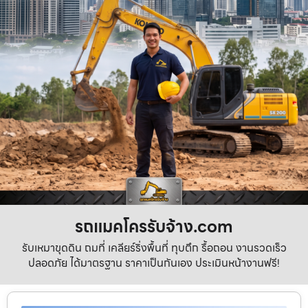
รถแมคโครรับจ้าง.com
รับเหมาขุดดิน ถมที่ เคลียร์ริ่งพื้นที่ ทุบตึก รื้อถอน งานรวดเร็ว
ปลอดภัย ได้มาตรฐาน ราคาเป็นกันเอง ประเมินหน้างานฟรี!