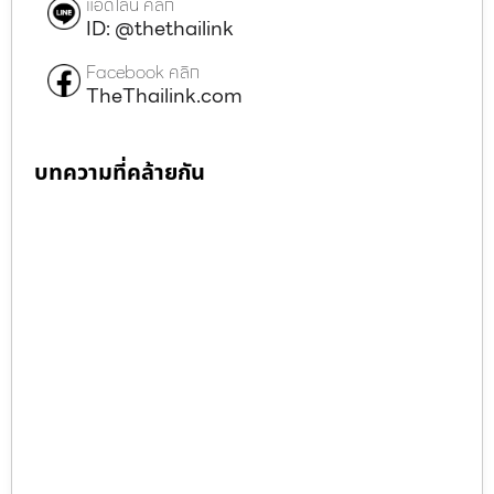
แอดไลน์ คลิก
ID: @thethailink
Facebook คลิก
TheThailink.com
บทความที่คล้ายกัน