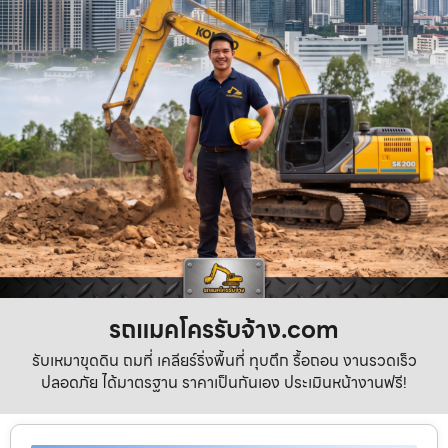
รถแมคโครรับจ้าง.com
รับเหมาขุดดิน ถมที่ เคลียร์ริ่งพื้นที่ ทุบตึก รื้อถอน งานรวดเร็ว
ปลอดภัย ได้มาตรฐาน ราคาเป็นกันเอง ประเมินหน้างานฟรี!