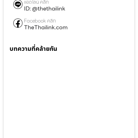
แอดไลน์ คลิก
ID: @thethailink
Facebook คลิก
TheThailink.com
บทความที่คล้ายกัน