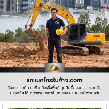
รถแมคโครรับจ้าง.com
รับเหมาขุดดิน ถมที่ เคลียร์ริ่งพื้นที่ ทุบตึก รื้อถอน งานรวดเร็ว
ปลอดภัย ได้มาตรฐาน ราคาเป็นกันเอง ประเมินหน้างานฟรี!