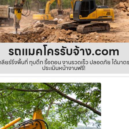
รถแมคโครรับจ้าง.com
เคลียร์ริ่งพื้นที่ ทุบตึก รื้อถอน งานรวดเร็ว ปลอดภัย ได้ม
ประเมินหน้างานฟรี!