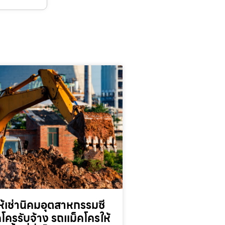
้เช่านิคมอุตสาหกรรมซี
็คโครรับจ้าง รถแม็คโครให้