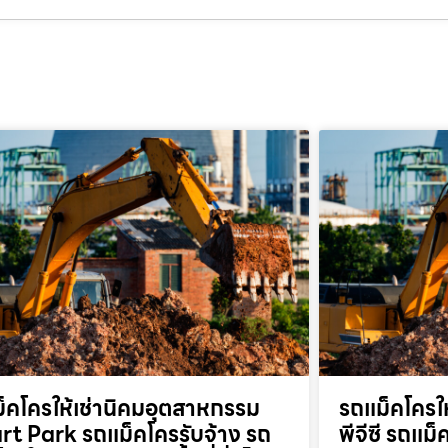
็คโครให้เช่านิคมอุตสาหกรรม
รถแม็คโครให
t Park รถแม็คโครรับจ้าง รถ
พีจีซี รถแม