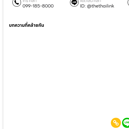
โทร คลิก
แอดไลน์ คลิก
099-185-8000
ID: @thethailink
บทความที่คล้ายกัน