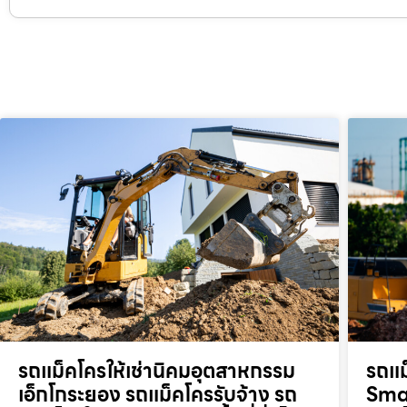
รถแม็คโครให้เช่านิคมอุตสาหกรรม
รถแม
เอ็กโกระยอง รถแม็คโครรับจ้าง รถ
Smar