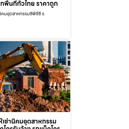
ุกพื้นที่ทั่วไทย ราคาถูก
นิคมอุตสาหกรรมซีพีจีซี ร
ห้เช่านิคมอุตสาหกรรม
็คโครรับจ้าง รถแม็คโคร