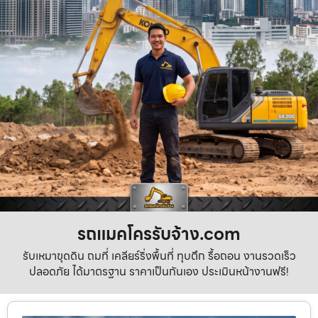
รถแมคโครรับจ้าง.com
รับเหมาขุดดิน ถมที่ เคลียร์ริ่งพื้นที่ ทุบตึก รื้อถอน งานรวดเร็ว
ปลอดภัย ได้มาตรฐาน ราคาเป็นกันเอง ประเมินหน้างานฟรี!