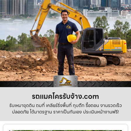
รถแมคโครรับจ้าง.com
รับเหมาขุดดิน ถมที่ เคลียร์ริ่งพื้นที่ ทุบตึก รื้อถอน งานรวดเร็ว
ปลอดภัย ได้มาตรฐาน ราคาเป็นกันเอง ประเมินหน้างานฟรี!