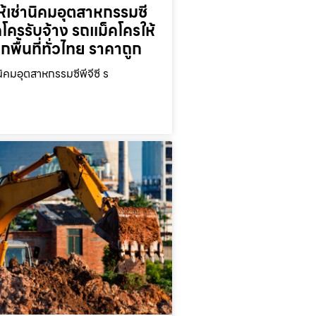
้เช่านิคมอุตสาหกรรมซี
็คโครรับจ้าง รถแม็คโครให้
ุกพื้นที่ทั่วไทย ราคาถูก
นิคมอุตสาหกรรมซีพีจีซี ร