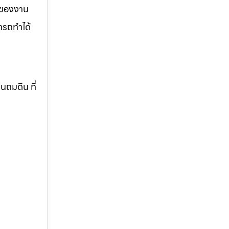
รของงาน
ารถทำได้
านถมดิน ที่