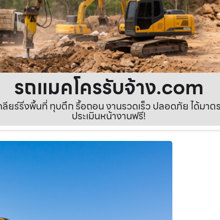
รถแมคโครรับจ้าง.com
เคลียร์ริ่งพื้นที่ ทุบตึก รื้อถอน งานรวดเร็ว ปลอดภัย ได้ม
ประเมินหน้างานฟรี!