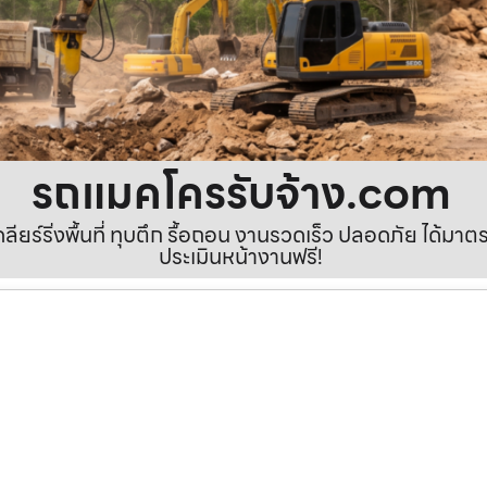
รถแมคโครรับจ้าง.com
เคลียร์ริ่งพื้นที่ ทุบตึก รื้อถอน งานรวดเร็ว ปลอดภัย ได้ม
ประเมินหน้างานฟรี!