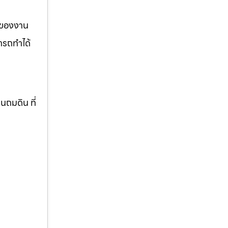
รของงาน
ารถทำได้
านถมดิน ที่