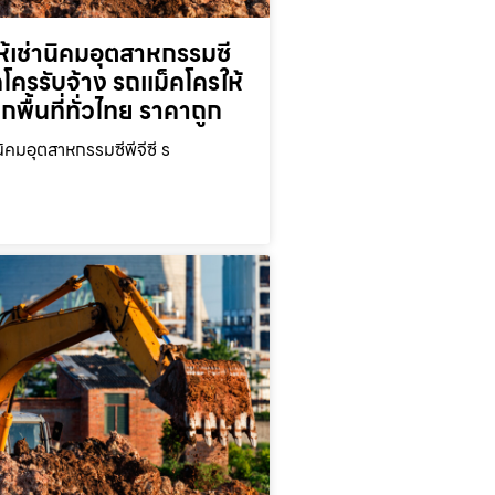
้เช่านิคมอุตสาหกรรมซี
็คโครรับจ้าง รถแม็คโครให้
ุกพื้นที่ทั่วไทย ราคาถูก
นิคมอุตสาหกรรมซีพีจีซี ร