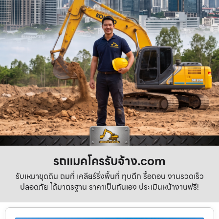
รถแมคโครรับจ้าง.com
รับเหมาขุดดิน ถมที่ เคลียร์ริ่งพื้นที่ ทุบตึก รื้อถอน งานรวดเร็ว
ปลอดภัย ได้มาตรฐาน ราคาเป็นกันเอง ประเมินหน้างานฟรี!