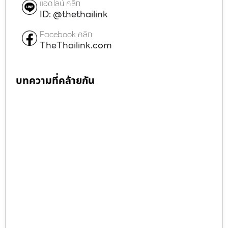
แอดไลน์ คลิก
ID: @thethailink
Facebook คลิก
TheThailink.com
บทความที่คล้ายกัน