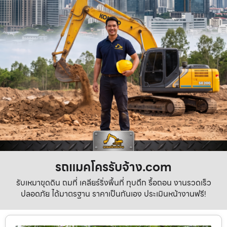
รถแมคโครรับจ้าง.com
รับเหมาขุดดิน ถมที่ เคลียร์ริ่งพื้นที่ ทุบตึก รื้อถอน งานรวดเร็ว
ปลอดภัย ได้มาตรฐาน ราคาเป็นกันเอง ประเมินหน้างานฟรี!