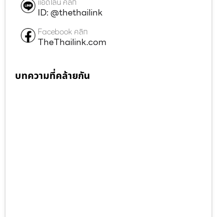
แอดไลน์ คลิก
ID: @thethailink
Facebook คลิก
TheThailink.com
บทความที่คล้ายกัน