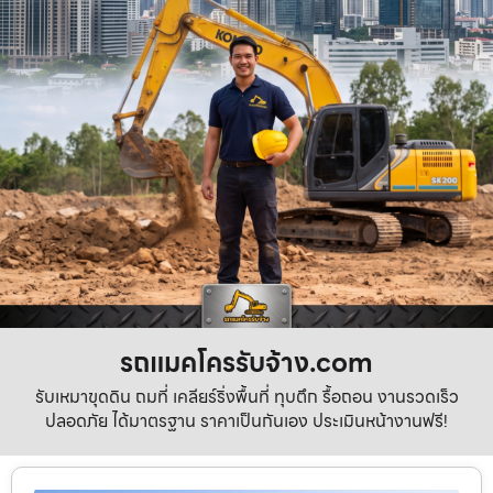
รถแมคโครรับจ้าง.com
รับเหมาขุดดิน ถมที่ เคลียร์ริ่งพื้นที่ ทุบตึก รื้อถอน งานรวดเร็ว
ปลอดภัย ได้มาตรฐาน ราคาเป็นกันเอง ประเมินหน้างานฟรี!