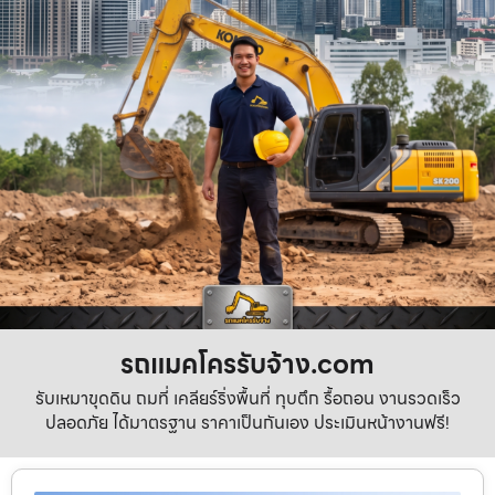
รถแมคโครรับจ้าง.com
รับเหมาขุดดิน ถมที่ เคลียร์ริ่งพื้นที่ ทุบตึก รื้อถอน งานรวดเร็ว
ปลอดภัย ได้มาตรฐาน ราคาเป็นกันเอง ประเมินหน้างานฟรี!