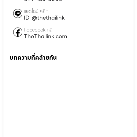
แอดไลน์ คลิก
ID: @thethailink
Facebook คลิก
TheThailink.com
บทความที่คล้ายกัน