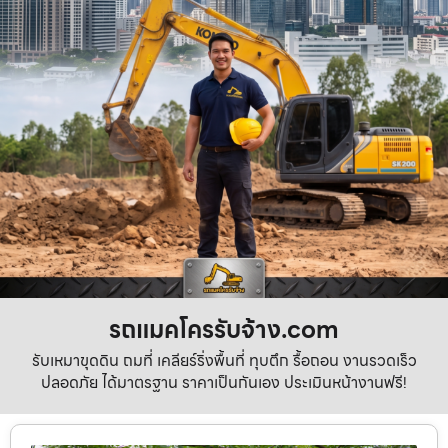
รถแมคโครรับจ้าง.com
รับเหมาขุดดิน ถมที่ เคลียร์ริ่งพื้นที่ ทุบตึก รื้อถอน งานรวดเร็ว
ปลอดภัย ได้มาตรฐาน ราคาเป็นกันเอง ประเมินหน้างานฟรี!